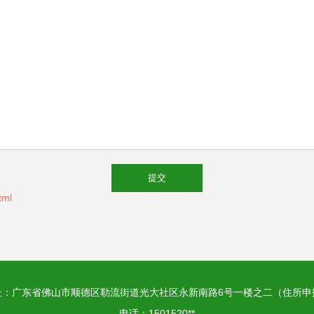
tml
址：广东省佛山市顺德区勒流街道光大社区永新南路6号一楼之二（住所申
电话：1501520**